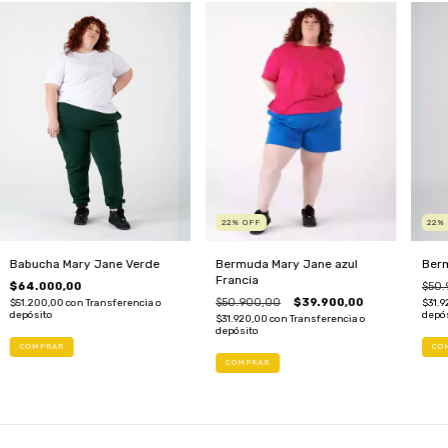
22
%
OFF
22
Babucha Mary Jane Verde
Bermuda Mary Jane azul
Ber
Francia
$64.000,00
$50.
$50.900,00
$39.900,00
$51.200,00
con
Transferencia o
$31.
depósito
depó
$31.920,00
con
Transferencia o
depósito
COMPRAR
CO
COMPRAR