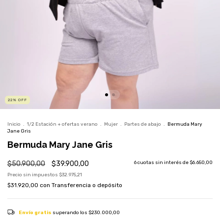
22
%
OFF
Inicio
.
1/2 Estación + ofertas verano
.
Mujer
.
Partes de abajo
.
Bermuda Mary
Jane Gris
Bermuda Mary Jane Gris
$50.900,00
$39.900,00
6
cuotas sin interés de
$6.650,00
Precio sin impuestos
$32.975,21
$31.920,00
con
Transferencia o depósito
Envío gratis
superando los
$230.000,00