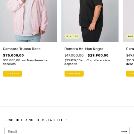
36
%
OFF
14
Campera Trueno Rosa
Remera He-Man Negro
Reme
$75.000,00
$47.000,00
$29.900,00
$49.
$60.000,00
con
Transferencia o
$23.920,00
con
Transferencia o
$34.
depósito
depósito
depó
COMPRAR
COMPRAR
CO
SUSCRIBITE A NUESTRO NEWSLETTER