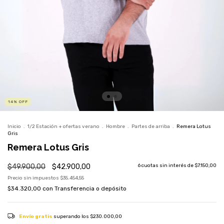
14
%
OFF
Inicio
.
1/2 Estación + ofertas verano
.
Hombre
.
Partes de arriba
.
Remera Lotus
Gris
Remera Lotus Gris
$49.900,00
$42.900,00
6
cuotas sin interés de
$7.150,00
Precio sin impuestos
$35.454,55
$34.320,00
con
Transferencia o depósito
Envío gratis
superando los
$230.000,00