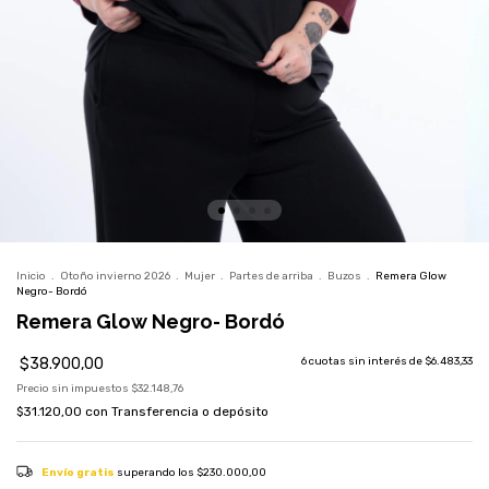
Inicio
.
Otoño invierno 2026
.
Mujer
.
Partes de arriba
.
Buzos
.
Remera Glow
Negro- Bordó
Remera Glow Negro- Bordó
$38.900,00
6
cuotas sin interés de
$6.483,33
Precio sin impuestos
$32.148,76
$31.120,00
con
Transferencia o depósito
Envío gratis
superando los
$230.000,00