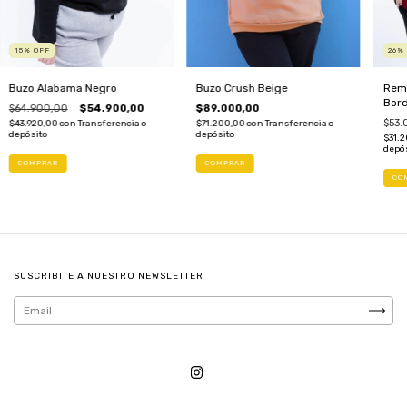
15
%
OFF
26
Buzo Alabama Negro
Buzo Crush Beige
Rem
Bor
$64.900,00
$54.900,00
$89.000,00
$53.
$43.920,00
con
Transferencia o
$71.200,00
con
Transferencia o
depósito
depósito
$31.
depó
COMPRAR
COMPRAR
CO
SUSCRIBITE A NUESTRO NEWSLETTER