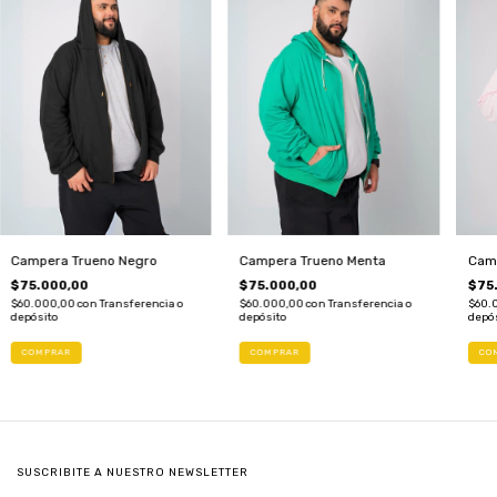
Campera Trueno Negro
Campera Trueno Menta
Cam
$75.000,00
$75.000,00
$75
$60.000,00
con
Transferencia o
$60.000,00
con
Transferencia o
$60.
depósito
depósito
depó
COMPRAR
COMPRAR
CO
SUSCRIBITE A NUESTRO NEWSLETTER