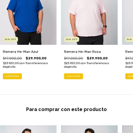
36
%
OFF
36
%
OFF
36
Remera He-Man Azul
Remera He-Man Rosa
Rem
$47.000,00
$29.900,00
$47.000,00
$29.900,00
$47.
$23.920,00
con
Transferencia o
$23.920,00
con
Transferencia o
$23.
depósito
depósito
depó
COMPRAR
COMPRAR
CO
Para comprar con este producto