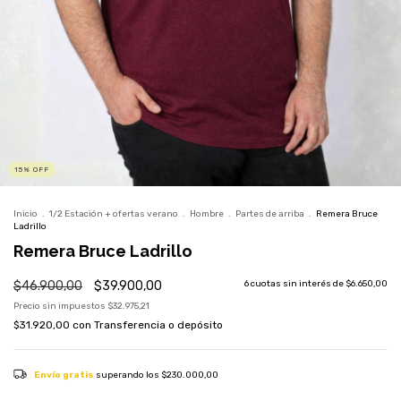
15
%
OFF
Inicio
.
1/2 Estación + ofertas verano
.
Hombre
.
Partes de arriba
.
Remera Bruce
Ladrillo
Remera Bruce Ladrillo
$46.900,00
$39.900,00
6
cuotas sin interés de
$6.650,00
Precio sin impuestos
$32.975,21
$31.920,00
con
Transferencia o depósito
Envío gratis
superando los
$230.000,00