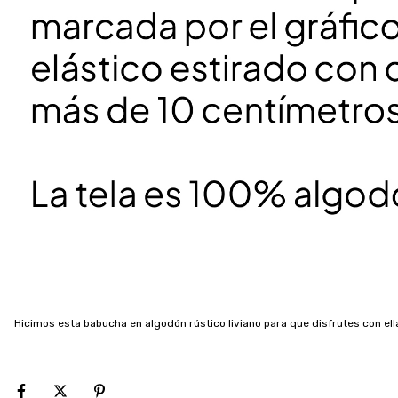
Hicimos esta babucha en algodón rústico liviano para que disfrutes con ell