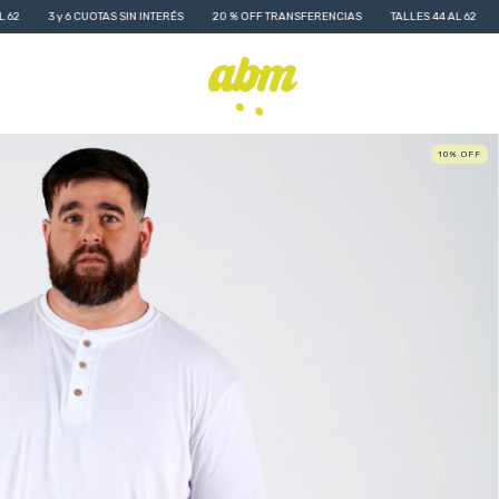
OTAS SIN INTERÉS
20 % OFF TRANSFERENCIAS
TALLES 44 AL 62
3 y 6 CUOTAS SI
10
%
OFF