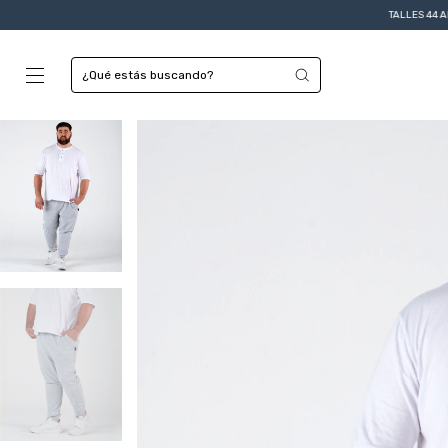
TALLES 44 AL 62
3 y 6 CU