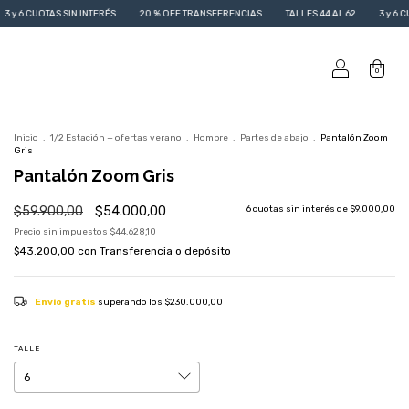
N INTERÉS
20 % OFF TRANSFERENCIAS
TALLES 44 AL 62
3 y 6 CUOTAS SIN INTERÉ
0
Inicio
.
1/2 Estación + ofertas verano
.
Hombre
.
Partes de abajo
.
Pantalón Zoom
Gris
Pantalón Zoom Gris
$59.900,00
$54.000,00
6
cuotas sin interés de
$9.000,00
Precio sin impuestos
$44.628,10
$43.200,00
con
Transferencia o depósito
Envío gratis
superando los
$230.000,00
TALLE